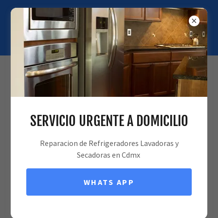
REPARACIÓN DE REFRIGERADORES A
DOMICILIO
722.454.1281
/
55.8957.1954
reparacion de refrigeradores
SERVICIO URGENTE A DOMICILIO
Naucalpan
Reparacion de Refrigeradores Lavadoras y
Secadoras en Cdmx
WHATS APP
LLAMA AHORA