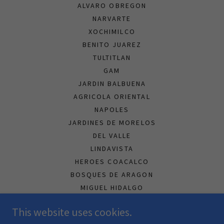
ALVARO OBREGON
NARVARTE
XOCHIMILCO
BENITO JUAREZ
TULTITLAN
GAM
JARDIN BALBUENA
AGRICOLA ORIENTAL
NAPOLES
JARDINES DE MORELOS
DEL VALLE
LINDAVISTA
HEROES COACALCO
BOSQUES DE ARAGON
MIGUEL HIDALGO
ZONA SUR CDMX
This website uses cookies.
ZONA NORTE CDMX